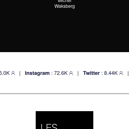
Michel
Waksberg
|
: 72.6K
|
: 8.44K
|
Instagram
Twitter
Yout