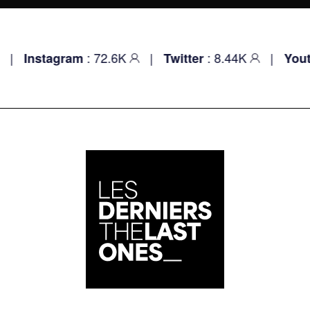
 72.6K
|
: 8.44K
|
: 10.4K
- 
Twitter
Youtube