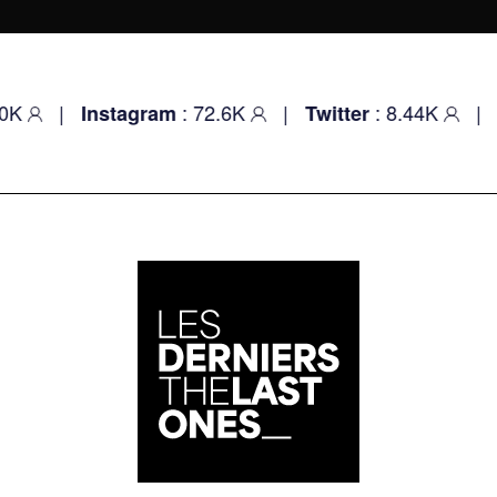
: 72.6K
|
: 8.44K
|
:
nstagram
Twitter
Youtube