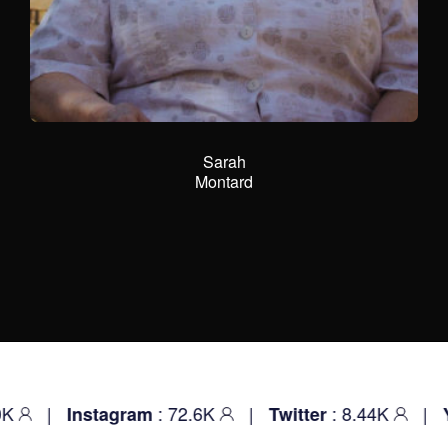
Jacqueline
Zito
: 72.6K
|
: 8.44K
|
: 
stagram
Twitter
Youtube