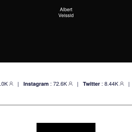
Robert
Wajcman
: 72.6K
|
: 8.44K
|
Instagram
Twitter
Youtube