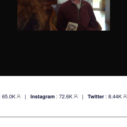
|
: 72.6K
|
: 8.44K
|
Instagram
Twitter
You