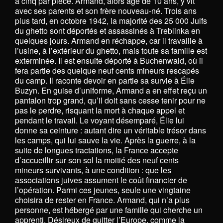
à cinq par pièce. Armand, alors âgé de 10 ans, y vit
avec ses parents et son frère nouveau-né. Trois ans
plus tard, en octobre 1942, la majorité des 25 000 Juifs
du ghetto sont déportés et assassinés à Treblinka en
quelques jours. Armand en réchappe, car il travaille à
l’usine, à l’extérieur du ghetto, mais toute sa famille est
exterminée. Il est ensuite déporté à Buchenwald, où il
fera partie des quelque neuf cents mineurs rescapés
du camp. Il raconte devoir en partie sa survie à Élie
Buzyn. En guise d’uniforme, Armand a en effet reçu un
pantalon trop grand, qu’il doit sans cesse tenir pour ne
pas le perdre, risquant la mort à chaque appel et
pendant le travail. Le voyant désemparé, Élie lui
donne sa ceinture : autant dire un véritable trésor dans
les camps, qui lui sauve la vie. Après la guerre, à la
suite de longues tractations, la France accepte
d’accueillir sur son sol la moitié des neuf cents
mineurs survivants, à une condition : que les
associations juives assument le coût financier de
l’opération. Parmi ces jeunes, seule une vingtaine
choisira de rester en France. Armand, qui n’a plus
personne, est hébergé par une famille qui cherche un
apprenti. Désireux de quitter l’Europe, comme la