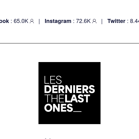
: 65.0K
|
: 72.6K
|
: 8.44K
k
Instagram
Twitter