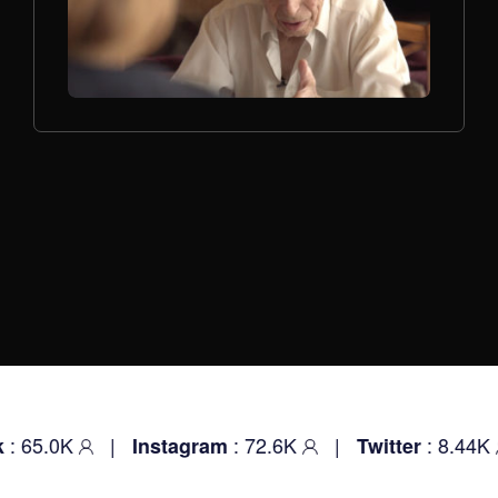
 65.0K
|
: 72.6K
|
: 8.44K
Instagram
Twitter