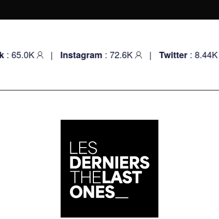
 65.0K
|
: 72.6K
|
: 8.44K
Instagram
Twitter