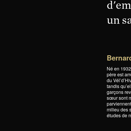
d'em
un s
Bernar
Né en 1932 
père est arr
du Vél’d’Hiv
tandis qu’e
garçons revi
sœur sont mo
parviennent 
milieu des s
études de m