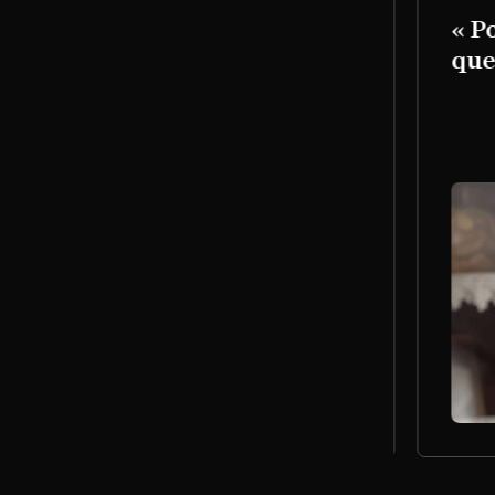
ille de la rafle du Vel d'Hiv,
« Pou
 de ma mère, commissaire
que 
ce, est venu la prévenir :
ous sauver de suite !" »