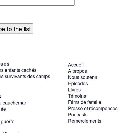
ques
Accueil
rs enfants cachés
A propos
rs survivants des camps
Nous soutenir
Episodes
Livres
s
Témoins
Films de famille
du cauchemar
Presse et récompenses
hée
Podcasts
Remerciements
a guerre