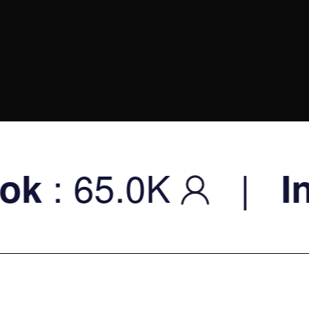
.0K
|
Instagr