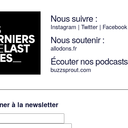
Nous suivre :
Instagram
|
Twitter
|
Faceboo
Nous soutenir :
allodons.
f
r
Écouter nos podcasts 
buzzsprout.com
er à la newsletter