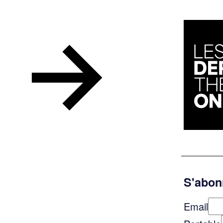
S'abonn
Email