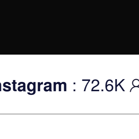
: 72.6K
|
am
Tw