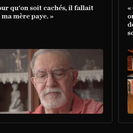
r qu'on soit cachés, il fallait
« 
ma mère paye. »
on
do
sor