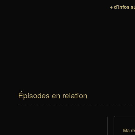
+ d'infos 
Épisodes en relation
tre avec
Jacques I
Ma ren