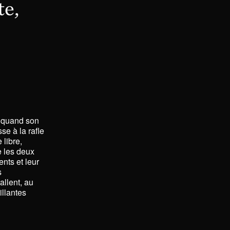
te,
s quand son
se à la rafle
 libre,
e les deux
ents et leur
s
allent, au
illantes