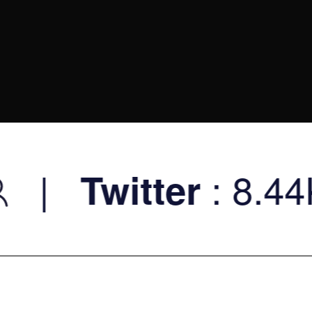
: 8.44K
itter