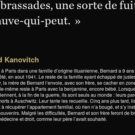
brassades, une sorte de fui
auve-qui-peut. »
d Kanovitch
à Paris dans une famille d’origine lituanienne, Bernard a 9 an
êté, en aout 1941. Le reste de la famille ayant échappé de justes
, la mère de Bernard l’envoie, avec son frère, se cacher en zone
lle-même reste à Paris avec la benjamine, encore bébé. Lorsqu
ennent, à la fin de la guerre, ils sont seuls au monde : leurs par
rts à Auschwitz. Leur tante les recueille. Cinq ans plus tard, il
à récupérer l’appartement familial, où rien n’a bougé, et s’y inst
ouvenirs. Malgré les difficultés, Bernard et son frère feront de br
édecine et droit, comme leur père l’avait souhaité.