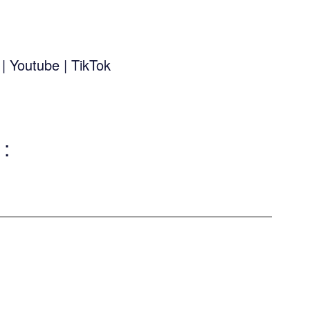
k
|
Youtube
|
TikTok
: