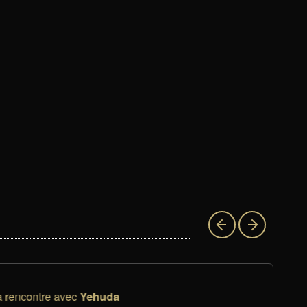
rencontre avec
Yehuda
M