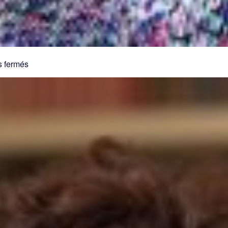
sur
 fermés
Guitel