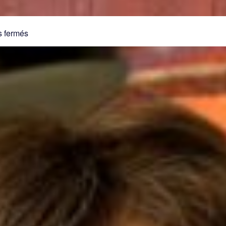
sur
 fermés
Ginette
Kr