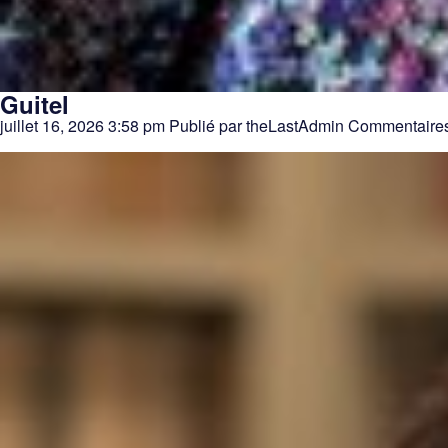
Guitel
juillet 16, 2026 3:58 pm
Publié par
theLastAdmin
Commentaires