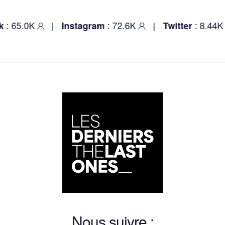
: 65.0K
|
: 72.6K
|
: 8.44K
Instagram
Twitter
Nous suivre :