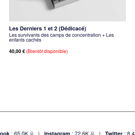
Les Derniers 1 et 2 (Dédicacé)
Les survivants des camps de concentration + Les
enfants cachés
40,00
€
(Bientôt disponible)
: 65.0K
|
: 72.6K
|
: 8.44
k
Instagram
Twitter