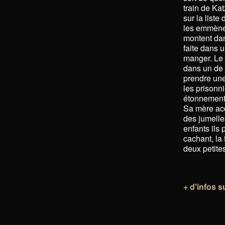
train de Ka
sur la list
les emmèner
montent dan
faite dans u
manger. Le t
dans un de 
prendre une 
les prisonn
étonnement,
Sa mère acc
des jumelle
enfants ils
cachant, la
deux petites 
+ d'infos 