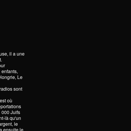
se, il a une
t.
our
 enfants,
Hongrie, Le
 radios sont
est où
éportations
 000 Juifs
t-là qu'un
rgent, le
a ensuite le