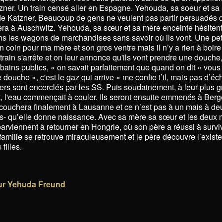
tzner. Un train censé aller en Espagne. Yehouda, sa soeur et sa
e de Katzner. Beaucoup de gens ne veulent pas partir persuadés q
a à Auschwitz. Yehouda, sa sœur et sa mère enceinte hésitent
s les wagons de marchandises sans savoir où ils vont. Une peti
n coin pour ma mère et son gros ventre mais il n’y a rien à boire
rain s'arrête et on leur annonce qu'ils vont prendre une douche, 
bains publics, « on savait parfaitement que quand on dit « vous 
douche », c'est le gaz qui arrive » me confie t’il, mais pas d’é
iers sont encerclés par les SS. Puis soudainement, à leur plus 
 l'eau commençait à couler. Ils seront ensuite emmenés à Ber
ouchera finalement à Lausanne et ce n’est pas à un mais à de
s- qu’elle donne naissance. Avec sa mère sa sœur et les deux
 parviennent à retourner en Hongrie, où son père a réussi à survi
 famille se retrouve miraculeusement et le père découvre l’exist
filles.
sur Yehuda Freund