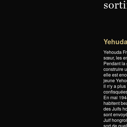
sorti
Yehuda
Yehouda Fre
sœur, les en
Pendant la 
construire 
elle est en
jeune Yehou
il n'y a plu
confisquées
En mai 1944
habitent be
des Juifs h
sont envoyé
Juif hongro
sort de que