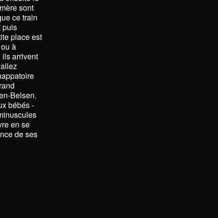
 mère sont
ue ce train
 puis
te place est
 ou à
ils arrivent
allez
chappatoire
grand
gen-Belsen.
ux bébés -
 minuscules
vre en se
ence de ses