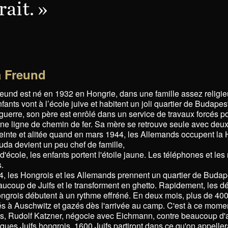
rait. »
 Freund
und est né en 1932 en Hongrie, dans une famille assez religieu
fants vont à l’école juive et habitent un joli quartier de Budapes
guerre, son père est enrôlé dans un service de travaux forcés p
une ligne de chemin de fer. Sa mère se retrouve seule avec deux
ceinte et alitée quand en mars 1944, les Allemands occupent la 
da devient un peu chef de famille,
s d'école, les enfants portent l'étoile jaune. Les téléphones et les
.
, les Hongrois et les Allemands prennent un quartier de Budap
aucoup de Juifs et le transforment en ghetto. Rapidement, les d
ongrois débutent à un rythme effréné. En deux mois, plus de 400
s à Auschwitz et gazés dès l'arrivée au camp. C'est à ce momen
is, Rudolf Katzner, négocie avec Eichmann, contre beaucoup d'a
lques Juifs hongrois. 1600 Juifs partiront dans ce qu'on appeller