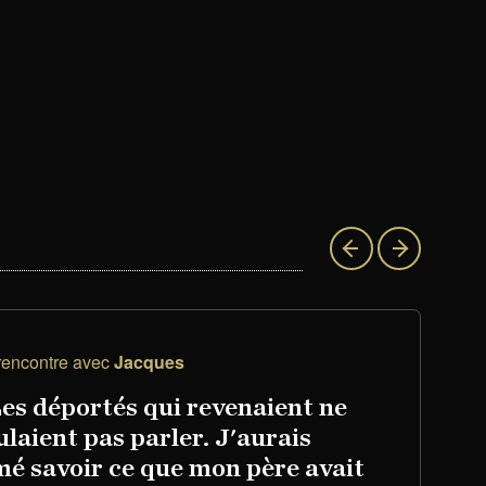
rencontre avec
Jacques
M
Les déportés qui revenaient ne
ulaient pas parler. J'aurais
mé savoir ce que mon père avait