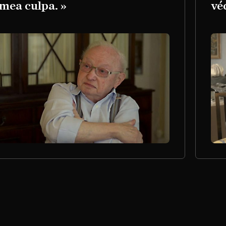
 mea culpa. »
vé