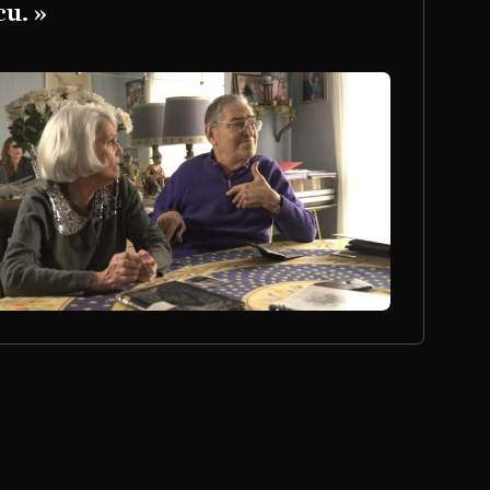
cu. »