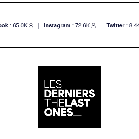
: 65.0K
|
: 72.6K
|
: 8.4
ok
Instagram
Twitter