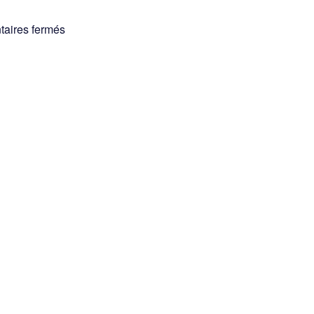
sur
aires fermés
Grenoble