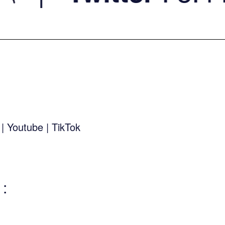
k
|
Youtube
|
TikTok
: