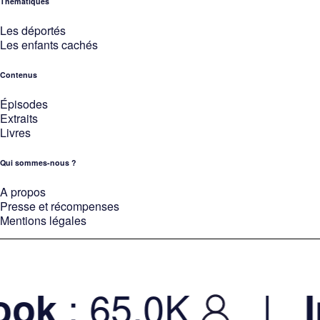
Thématiques
Les déportés
Les enfants cachés
Contenus
Épisodes
Extraits
Livres
Qui sommes-nous ?
A propos
Presse et récompenses
Mentions légales
: 65.0K
|
k
In