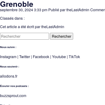
Grenoble
septembre 30, 2024 3:33 pm
Publié par
theLastAdmin
Comment
Classés dans :
Cet article a été écrit par theLastAdmin
Rechercher
Nous suivre :
Instagram
|
Twitter
|
Facebook
|
Youtube
|
TikTok
Nous soutenir :
allodons.
f
r
Écouter nos podcasts :
buzzsprout.com