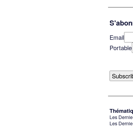
S'abonn
Email
Portable
Thémati
Les Dernie
Les Dernie