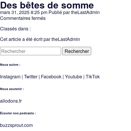
Des bêtes de somme
mars 31, 2025 8:25 pm
Publié par
theLastAdmin
sur
Commentaires fermés
Des
Classés dans :
bêtes
de
Cet article a été écrit par theLastAdmin
somme
Rechercher
Nous suivre :
Instagram
|
Twitter
|
Facebook
|
Youtube
|
TikTok
Nous soutenir :
allodons.
f
r
Écouter nos podcasts :
buzzsprout.com