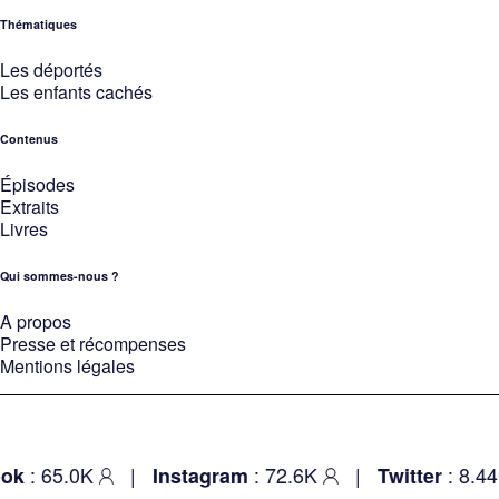
Thématiques
Les déportés
Les enfants cachés
Contenus
Épisodes
Extraits
Livres
Qui sommes-nous ?
A propos
Presse et récompenses
Mentions légales
: 65.0K
|
: 72.6K
|
: 8.44
ok
Instagram
Twitter