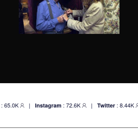
|
: 72.6K
|
: 8.44K
|
Instagram
Twitter
You