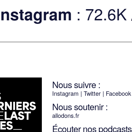
: 72.6K
tagram
Nous suivre :
Instagram
|
Twitter
|
Faceboo
Nous soutenir :
allodons.
f
r
Écouter nos podcasts 