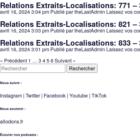
Relations Extraits-Localisations: 771 –
avril 16, 2024 3:04 pm
Publié par
theLastAdmin
Laissez vos c
Relations Extraits-Localisations: 821 –
avril 16, 2024 3:03 pm
Publié par
theLastAdmin
Laissez vos c
Relations Extraits-Localisations: 833 –
avril 16, 2024 3:01 pm
Publié par
theLastAdmin
Laissez vos c
« Précédent
1
…
3
4
5
6
Suivant »
Rechercher
Nous suivre :
Instagram
|
Twitter
|
Facebook
|
Youtube
|
TikTok
Nous soutenir :
allodons.
f
r
Écouter nos podcasts :