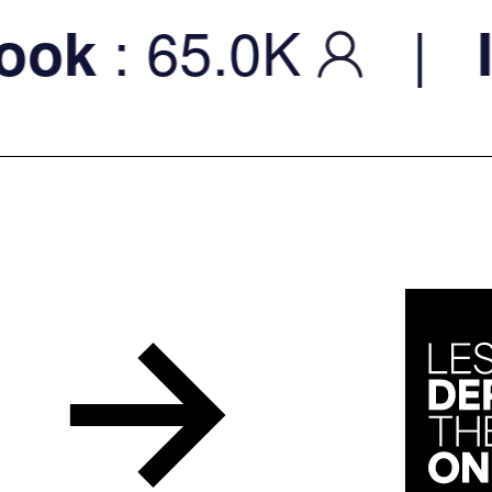
: 65.0K
|
k
Ins