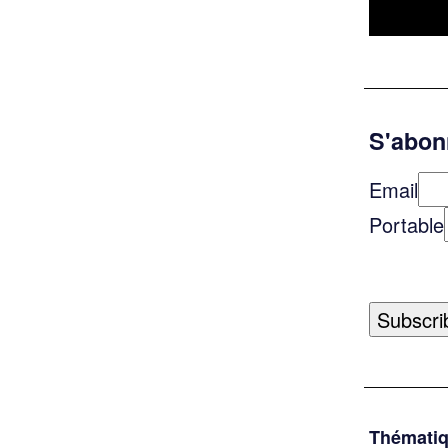
S'abonn
Email
Portable
Thémati