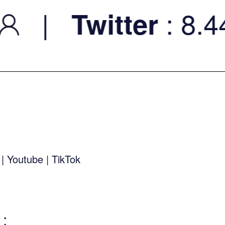
|
: 8.44K
Twitter
k
|
Youtube
|
TikTok
: