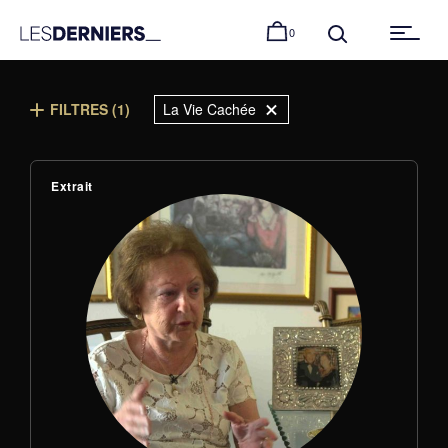
0
FILTRES (
1
)
La Vie Cachée
Extrait